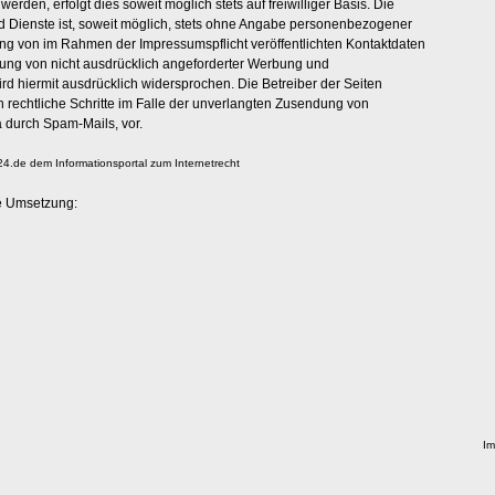
rden, erfolgt dies soweit möglich stets auf freiwilliger Basis. Die
 Dienste ist, soweit möglich, stets ohne Angabe personenbezogener
ng von im Rahmen der Impressumspflicht veröffentlichten Kontaktdaten
dung von nicht ausdrücklich angeforderter Werbung und
ird hiermit ausdrücklich widersprochen. Die Betreiber der Seiten
h rechtliche Schritte im Falle der unverlangten Zusendung von
 durch Spam-Mails, vor.
24.de dem Informationsportal zum Internetrecht
e Umsetzung:
I