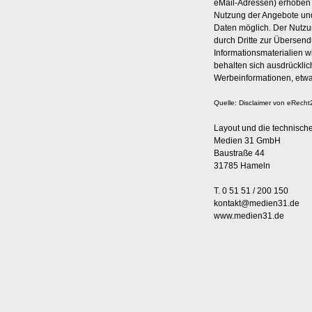
eMail-Adressen) erhoben we
Nutzung der Angebote und
Daten möglich. Der Nutzu
durch Dritte zur Übersen
Informationsmaterialien w
behalten sich ausdrücklic
Werbeinformationen, etwa
Quelle: Disclaimer von eRecht
Layout und die technisch
Medien 31 GmbH
Baustraße 44
31785 Hameln
T. 0 51 51 / 200 150
kontakt@medien31.de
www.medien31.de