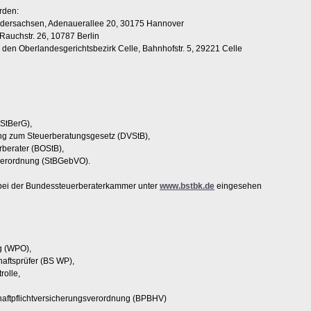
rden:
dersachsen, Adenauerallee 20, 30175 Hannover
Rauchstr. 26, 10787 Berlin
den Oberlandesgerichtsbezirk Celle, Bahnhofstr. 5, 29221 Celle
(StBerG),
ng zum Steuerberatungsgesetz (DVStB),
rberater (BOStB),
verordnung (StBGebVO).
ei der Bundessteuerberaterkammer unter
www.bstbk.de
eingesehen
g (WPO),
haftsprüfer (BS WP),
rolle,
shaftpflichtversicherungsverordnung (BPBHV)