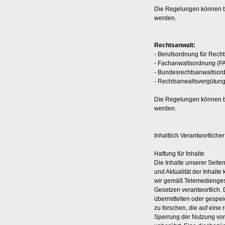
Die Regelungen können b
werden.
Rechtsanwalt:
- Berufsordnung für Rech
- Fachanwaltsordnung (F
- Bundesrechtsanwaltsor
- Rechtsanwaltsvergütun
Die Regelungen können b
werden.
Inhaltlich Verantwortlich
Haftung für Inhalte
Die Inhalte unserer Seiten 
und Aktualität der Inhalt
wir gemäß Telemediengese
Gesetzen verantwortlich. D
übermittelten oder gespe
zu forschen, die auf eine 
Sperrung der Nutzung von