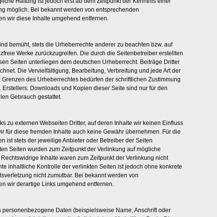
liche Haftung ist jedoch erst ab dem Zeitpunkt der Kenntnis einer
ng möglich. Bei bekannt werden von entsprechenden
n wir diese Inhalte umgehend entfernen.
sind bemüht, stets die Urheberrechte anderer zu beachten bzw. auf
enzfreie Werke zurückzugreifen. Die durch die Seitenbetreiber erstellten
sen Seiten unterliegen dem deutschen Urheberrecht. Beiträge Dritter
hnet. Die Vervielfältigung, Bearbeitung, Verbreitung und jede Art der
 Grenzen des Urheberrechtes bedürfen der schriftlichen Zustimmung
. Erstellers. Downloads und Kopien dieser Seite sind nur für den
llen Gebrauch gestattet.
s zu externen Webseiten Dritter, auf deren Inhalte wir keinen Einfluss
r für diese fremden Inhalte auch keine Gewähr übernehmen. Für die
en ist stets der jeweilige Anbieter oder Betreiber der Seiten
nkten Seiten wurden zum Zeitpunkt der Verlinkung auf mögliche
 Rechtswidrige Inhalte waren zum Zeitpunkt der Verlinkung nicht
e inhaltliche Kontrolle der verlinkten Seiten ist jedoch ohne konkrete
tsverletzung nicht zumutbar. Bei bekannt werden von
n wir derartige Links umgehend entfernen.
n personenbezogene Daten (beispielsweise Name, Anschrift oder