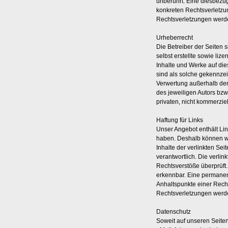
unberührt. Eine diesbezüg
konkreten Rechtsverletzu
Rechtsverletzungen werde
Urheberrecht
Die Betreiber der Seiten 
selbst erstellte sowie liz
Inhalte und Werke auf die
sind als solche gekennzeic
Verwertung außerhalb der
des jeweiligen Autors bzw
privaten, nicht kommerzie
Haftung für Links
Unser Angebot enthält Link
haben. Deshalb können wi
Inhalte der verlinkten Seit
verantwortlich. Die verli
Rechtsverstöße überprüft.
erkennbar. Eine permanent
Anhaltspunkte einer Rech
Rechtsverletzungen werde
Datenschutz
Soweit auf unseren Seite