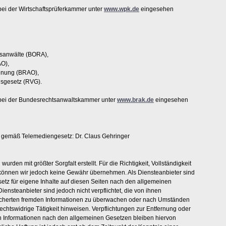
ei der Wirtschaftsprüferkammer unter
www.wpk.de
eingesehen
tsanwälte (BORA),
AO),
dnung (BRAO),
gsgesetz (RVG).
ei der Bundesrechtsanwaltskammer unter
www.brak.de
eingesehen
er gemäß Telemediengesetz: Dr. Claus Gehringer
wurden mit größter Sorgfalt erstellt. Für die Richtigkeit, Vollständigkeit
e können wir jedoch keine Gewähr übernehmen. Als Diensteanbieter sind
tz für eigene Inhalte auf diesen Seiten nach den allgemeinen
iensteanbieter sind jedoch nicht verpflichtet, die von ihnen
icherten fremden Informationen zu überwachen oder nach Umständen
rechtswidrige Tätigkeit hinweisen. Verpflichtungen zur Entfernung oder
 Informationen nach den allgemeinen Gesetzen bleiben hiervon